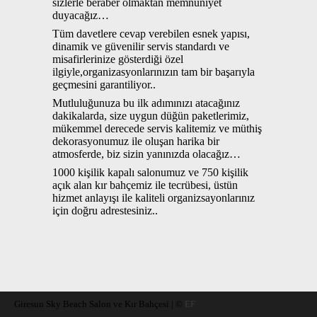
sizlerle beraber olmaktan memnuniyet
duyacağız…
Tüm davetlere cevap verebilen esnek yapısı,
dinamik ve güvenilir servis standardı ve
misafirlerinize gösterdiği özel
ilgiyle,organizasyonlarınızın tam bir başarıyla
geçmesini garantiliyor..
Mutluluğunuza bu ilk adımınızı atacağınız
dakikalarda, size uygun düğün paketlerimiz,
mükemmel derecede servis kalitemiz ve müthiş
dekorasyonumuz ile oluşan harika bir
atmosferde, biz sizin yanınızda olacağız…
1000 kişilik kapalı salonumuz ve 750 kişilik
açık alan kır bahçemiz ile tecrübesi, üstün
hizmet anlayışı ile kaliteli organizsayonlarınız
için doğru adrestesiniz..
Giresun Sky Beach Salon ve Kır Bahçesi | ©
EF