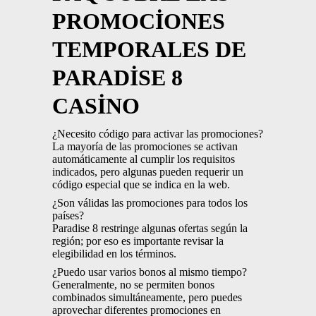
PROMOCIONES
TEMPORALES DE
PARADISE 8
CASINO
¿Necesito código para activar las promociones?
La mayoría de las promociones se activan
automáticamente al cumplir los requisitos
indicados, pero algunas pueden requerir un
código especial que se indica en la web.
¿Son válidas las promociones para todos los
países?
Paradise 8 restringe algunas ofertas según la
región; por eso es importante revisar la
elegibilidad en los términos.
¿Puedo usar varios bonos al mismo tiempo?
Generalmente, no se permiten bonos
combinados simultáneamente, pero puedes
aprovechar diferentes promociones en