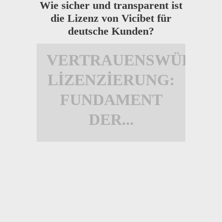
Wie sicher und transparent ist
Qə
die Lizenz von Vicibet für
casi
deutsche Kunden?
VERTRAUENSWÜRDI
LIZENZIERUNG:
FUNDAMENT
DER...