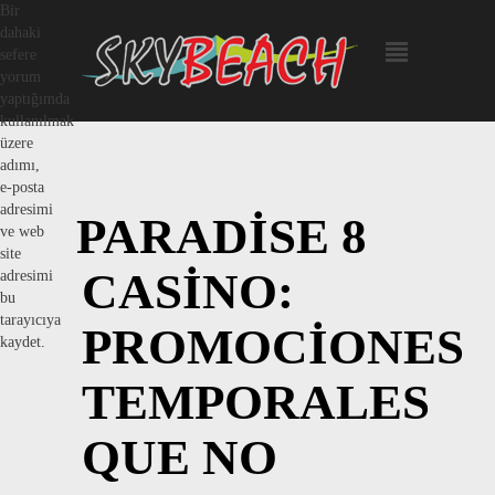
Bir
dahaki
sefere
yorum
yaptığımda
kullanılmak
üzere
adımı,
e-posta
adresimi
PARADISE 8
ve web
site
CASINO:
adresimi
bu
tarayıcıya
PROMOCIONES
kaydet.
TEMPORALES
QUE NO